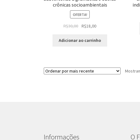
crônicas socioambientais
ind
OFERTA!
O
O
R$
30,00
R$
18,00
preço
preço
original
atual
Adicionar ao carrinho
era:
é:
R$30,00.
R$18,00.
Mostran
Informações
O F