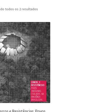
Classificado
do todos os 2 resultados
por
mais
recente
ercos e Resistências: Povos