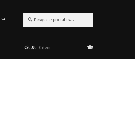
Pesquisar
Pesquisar
ISA
por:
R$
0,00
0 item