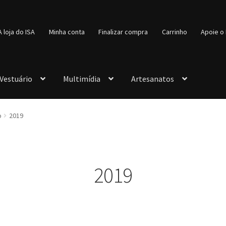
A loja do ISA
Minha conta
Finalizar compra
Carrinho
Apoie o 
Vestuário
Multimídia
Artesanatos
o
2019
2019