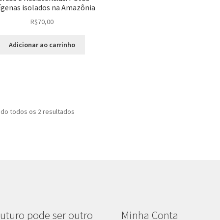
ígenas isolados na Amazônia
R$
70,00
Adicionar ao carrinho
Classificado
do todos os 2 resultados
por
mais
recente
uturo pode ser outro
Minha Conta