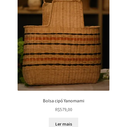
Bolsa cipó Yanomami
R$
579,00
Ler mais