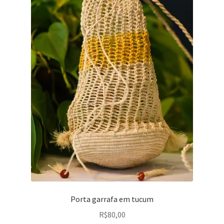
Brincos
Cerâmicas
Cestarias
Colares
Cuia
Esculturas
Luminárias
Pulseiras
Porta garrafa em tucum
R$
80,00
Remo