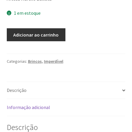
1 em estoque
Brinco
Adicionar ao carrinho
simples
em
tucum
quantidade
Categorias:
Brincos
,
Imperdível
Descrição
Informação adicional
Descrição