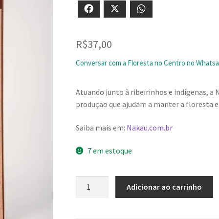
Facebook
X
WhatsApp
R$
37,00
Conversar com a Floresta no Centro no Whats
Atuando junto à ribeirinhos e indígenas, a 
produção que ajudam a manter a floresta e
Saiba mais em:
Nakau.com.br
7 em estoque
Chocolate
Adicionar ao carrinho
Na'kau
63%
cacau