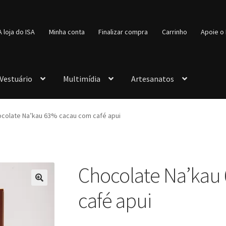
A loja do ISA
Minha conta
Finalizar compra
Carrinho
Apoie o 
Vestuário
Multimídia
Artesanatos
colate Na’kau 63% cacau com café apui
Chocolate Na’kau
🔍
café apui