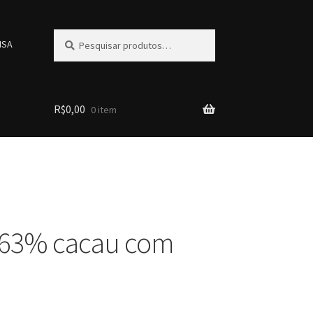
Pesquisar
Pesquisar
ISA
por:
R$
0,00
0 item
 63% cacau com