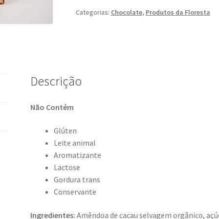
com
Categorias:
Chocolate
,
Produtos da Floresta
café
apui
quantidade
Descrição
Não Contém
Glúten
Leite animal
Aromatizante
Lactose
Gordura trans
Conservante
Ingredientes:
Amêndoa de cacau selvagem orgânico, açúc