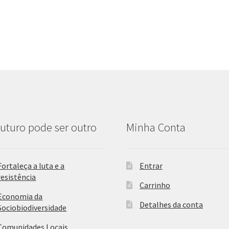
uturo pode ser outro
Minha Conta
Fortaleça a luta e a
Entrar
resistência
Carrinho
Economia da
Detalhes da conta
Sociobiodiversidade
Comunidades Locais