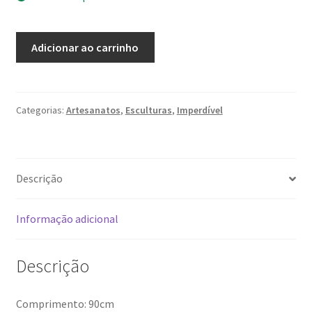
Cobra
Adicionar ao carrinho
em
madeira
quantidade
Categorias:
Artesanatos
,
Esculturas
,
Imperdível
Descrição
Informação adicional
Descrição
Comprimento: 90cm