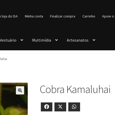
A loja do ISA
Minha conta
Finalizar compra
Carrinho
Apoie o 
Vestuário
Multimídia
Artesanatos
luhai
Cobra Kamaluhai
🔍
Facebook
X
WhatsApp