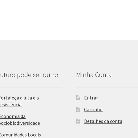
uturo pode ser outro
Minha Conta
Fortaleça a luta e a
Entrar
resistência
Carrinho
Economia da
Detalhes da conta
Sociobiodiversidade
Comunidades Locais