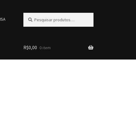
Pesquisar
Pesquisar
ISA
por:
R$
0,00
0 item