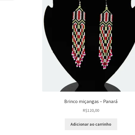
Brinco miçangas – Panará
R$
120,00
Adicionar ao carrinho