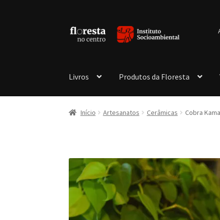
Pular
Pular
para
para
navegação
o
conteúdo
Livros
Produtos da Floresta
Início
Artesanatos
Cerâmicas
Cobra Kama