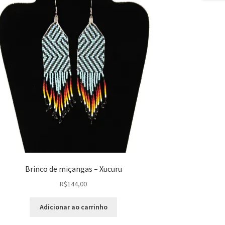
Brinco de miçangas – Xucuru
R$
144,00
Adicionar ao carrinho