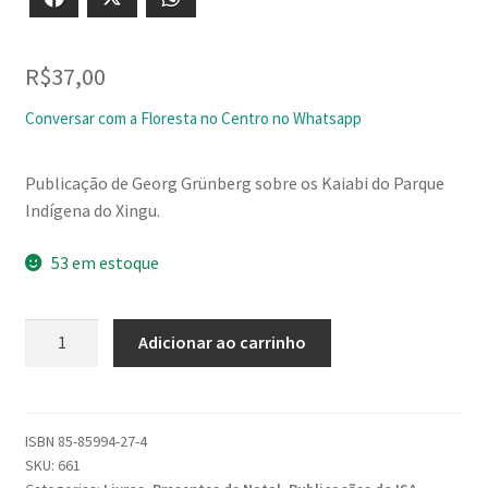
R$
37,00
Conversar com a Floresta no Centro no Whatsapp
Publicação de Georg Grünberg sobre os Kaiabi do Parque
Indígena do Xingu.
53 em estoque
Os
Adicionar ao carrinho
Kaiabi
do
Brasil
Central
ISBN
85-85994-27-4
SKU:
661
quantidade