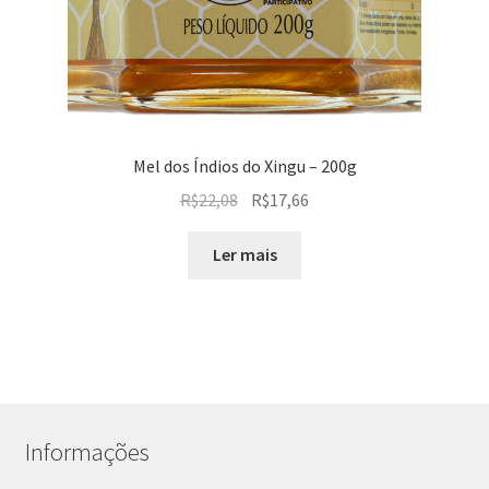
Mel dos Índios do Xingu – 200g
O
O
R$
22,08
R$
17,66
preço
preço
original
atual
Ler mais
era:
é:
R$22,08.
R$17,66.
Informações