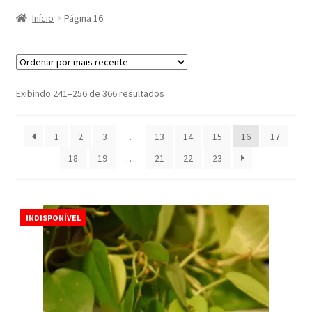
Início
Página 16
Classificado
Exibindo 241–256 de 366 resultados
por
mais
1
2
3
…
13
14
15
16
17
recente
18
19
…
21
22
23
INDISPONÍVEL