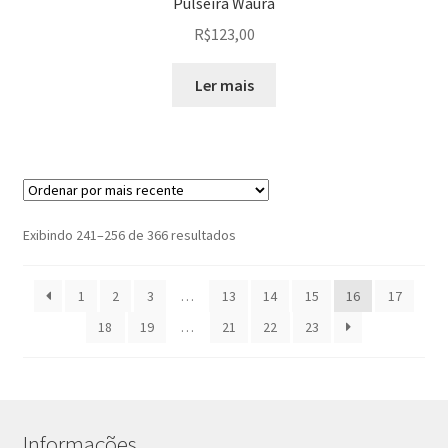
Pulseira Waurá
R$
123,00
Ler mais
Classificado
Exibindo 241–256 de 366 resultados
por
mais
1
2
3
…
13
14
15
16
17
recente
18
19
…
21
22
23
Informações