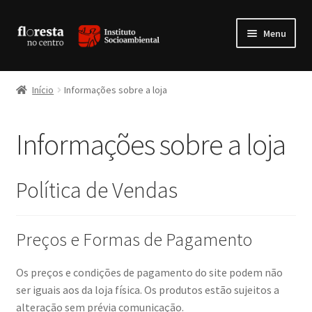
Pular
Pular
Menu
para
para
navegação
o
Expandi
Livros
conteúdo
menu
Início
Informações sobre a loja
descen
Expandi
Produtos da Floresta
menu
Informações sobre a loja
descen
Expandi
Vestuário
menu
descen
Expandi
Multimídia
Política de Vendas
menu
descen
Expandi
Artesanatos
menu
Preços e Formas de Pagamento
descen
Os preços e condições de pagamento do site podem não
ser iguais aos da loja física. Os produtos estão sujeitos a
alteração sem prévia comunicação.