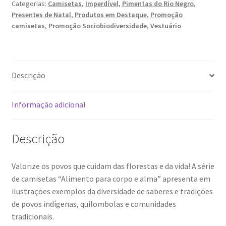
do
Categorias:
Camisetas
,
Imperdível
,
Pimentas do Rio Negro
,
Presentes de Natal
,
Produtos em Destaque
,
Promoção
Rio
camisetas
,
Promoção Sociobiodiversidade
,
Vestuário
Negro
(P)
quantidade
Descrição
Informação adicional
Descrição
Valorize os povos que cuidam das florestas e da vida! A série
de camisetas “Alimento para corpo e alma” apresenta em
ilustrações exemplos da diversidade de saberes e tradições
de povos indígenas, quilombolas e comunidades
tradicionais.