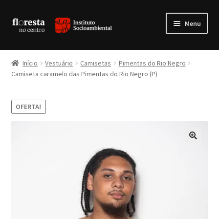
Pular
Pular
Menu
para
para
navegação
o
Expandi
Livros
conteúdo
menu
Início
Vestuário
Camisetas
Pimentas do Rio Negro
descen
Expandi
Camiseta caramelo das Pimentas do Rio Negro (P)
Produtos da Floresta
menu
descen
Expandi
Vestuário
OFERTA!
menu
descen
Expandi
Multimídia
menu
descen
🔍
Expandi
Artesanatos
menu
descen