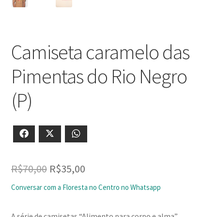
Camiseta caramelo das
Pimentas do Rio Negro
(P)
Facebook
X
WhatsApp
O
O
R$
70,00
R$
35,00
preço
preço
Conversar com a Floresta no Centro no Whatsapp
original
atual
A série de camisetas “Alimento para corpo e alma”