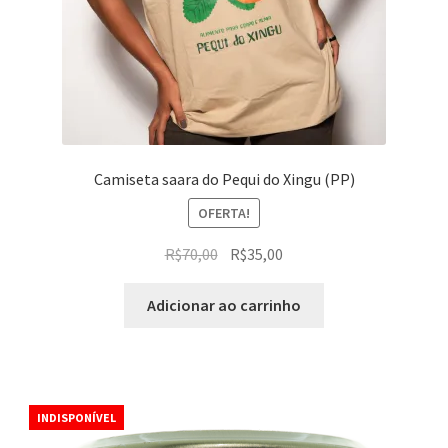
Camiseta saara do Pequi do Xingu (PP)
OFERTA!
O
O
R$
70,00
R$
35,00
preço
preço
original
atual
Adicionar ao carrinho
era:
é:
R$70,00.
R$35,00.
INDISPONÍVEL