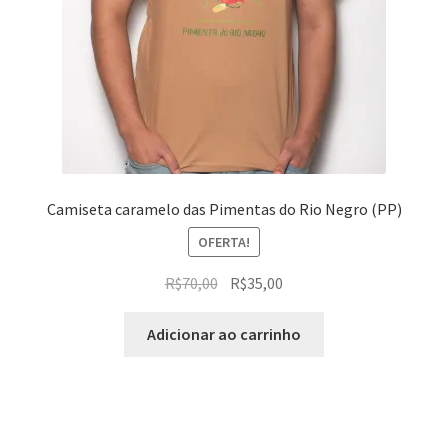
Camiseta caramelo das Pimentas do Rio Negro (PP)
OFERTA!
O
O
R$
70,00
R$
35,00
preço
preço
original
atual
Adicionar ao carrinho
era:
é:
R$70,00.
R$35,00.