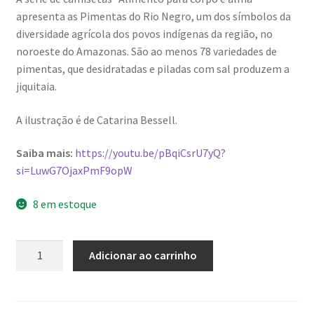
era:
é:
apresenta as Pimentas do Rio Negro, um dos símbolos da
R$70,00.
R$35,00.
diversidade agrícola dos povos indígenas da região, no
noroeste do Amazonas. São ao menos 78 variedades de
pimentas, que desidratadas e piladas com sal produzem a
jiquitaia.
A ilustração é de Catarina Bessell.
Saiba mais:
https://youtu.be/pBqiCsrU7yQ?
si=LuwG7OjaxPmF9opW
8 em estoque
Camiseta
Adicionar ao carrinho
caramelo
das
Pimentas