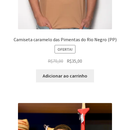
Camiseta caramelo das Pimentas do Rio Negro (PP)
OFERTA!
O
O
R$
70,00
R$
35,00
preço
preço
original
atual
Adicionar ao carrinho
era:
é:
R$70,00.
R$35,00.