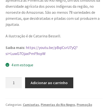
apresenta as Pimentas do Rio Negro, um dos símbolos da
diversidade agrícola dos povos indígenas da região, no
noroeste do Amazonas. São ao menos 78 variedades de
pimentas, que desidratadas e piladas com sal produzem a
jiquitaia.
A ilustração é de Catarina Bessell.
Saiba mais:
https://youtu.be/pBqiCsrU7yQ?
si=LuwG7OjaxPmF9opW
4 em estoque
Camiseta
Adicionar ao carrinho
caramelo
das
Pimentas
do
Categorias:
Camisetas
,
Pimentas do Rio Negro
,
Promoção