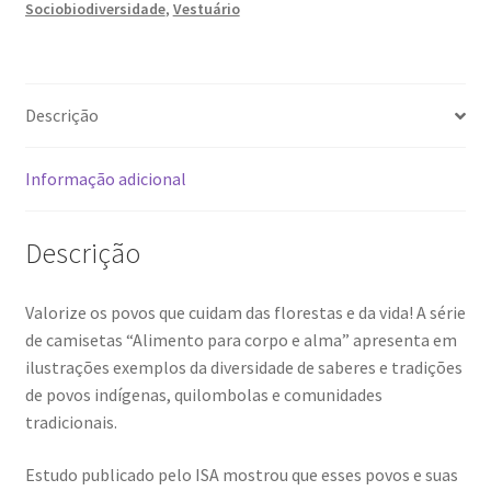
Sociobiodiversidade
,
Vestuário
Rio
Negro
(M)
quantidade
Descrição
Informação adicional
Descrição
Valorize os povos que cuidam das florestas e da vida! A série
de camisetas “Alimento para corpo e alma” apresenta em
ilustrações exemplos da diversidade de saberes e tradições
de povos indígenas, quilombolas e comunidades
tradicionais.
Estudo publicado pelo ISA mostrou que esses povos e suas