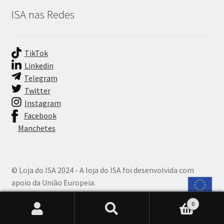
ISA nas Redes
TikTok
Linkedin
Telegram
Twitter
Instagram
Facebook
Manchetes
© Loja do ISA 2024 - A loja do ISA foi desenvolvida com
apoio da União Europeia.
0
Pesquisar
Pesquisar