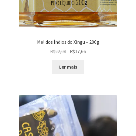
Mel dos Índios do Xingu – 200g
O
O
R$
22,08
R$
17,66
preço
preço
original
atual
Ler mais
era:
é:
R$22,08.
R$17,66.