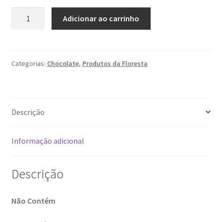
Chocolate
Adicionar ao carrinho
Na'kau
72%
Cacau
quantidade
Categorias:
Chocolate
,
Produtos da Floresta
Descrição
Informação adicional
Descrição
Não Contém