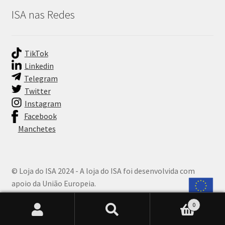
ISA nas Redes
TikTok
Linkedin
Telegram
Twitter
Instagram
Facebook
Manchetes
© Loja do ISA 2024 - A loja do ISA foi desenvolvida com
apoio da União Europeia.
0
Pesquisar
Pesquisar