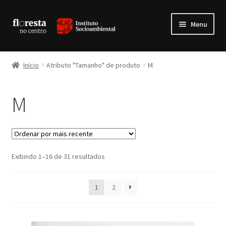
Pular
Pular
Menu
para
para
navegação
o
Expandi
Livros
conteúdo
menu
Início
Atributo "Tamanho" de produto
M
descen
Expandi
Produtos da Floresta
menu
M
descen
Expandi
Vestuário
menu
descen
Expandi
Multimídia
menu
descen
Expandi
Classificado
Exibindo 1–16 de 31 resultados
Artesanatos
por
menu
mais
descen
1
2
recente