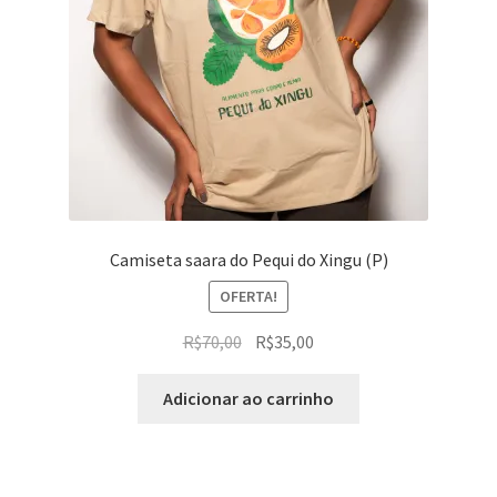
Camiseta saara do Pequi do Xingu (P)
OFERTA!
O
O
R$
70,00
R$
35,00
preço
preço
original
atual
Adicionar ao carrinho
era:
é:
R$70,00.
R$35,00.