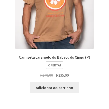
Camiseta caramelo do Babaçu do Xingu (P)
OFERTA!
O
O
R$
70,00
R$
35,00
preço
preço
original
atual
Adicionar ao carrinho
era:
é:
R$70,00.
R$35,00.