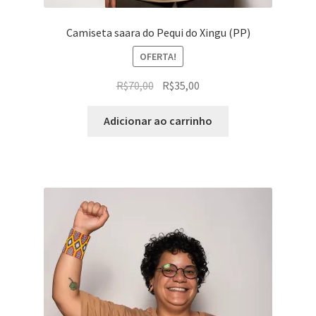
Camiseta saara do Pequi do Xingu (PP)
OFERTA!
O
O
R$
70,00
R$
35,00
preço
preço
original
atual
Adicionar ao carrinho
era:
é:
R$70,00.
R$35,00.