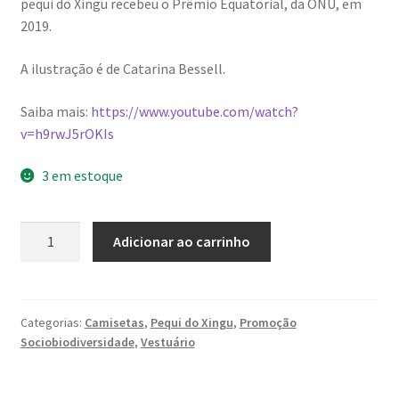
pequi do Xingu recebeu o Prêmio Equatorial, da ONU, em
2019.
A ilustração é de Catarina Bessell.
Saiba mais:
https://www.youtube.com/watch?
v=h9rwJ5rOKIs
3 em estoque
Camiseta
Adicionar ao carrinho
caramelo
do
Pequi
do
Categorias:
Camisetas
,
Pequi do Xingu
,
Promoção
Sociobiodiversidade
,
Vestuário
Xingu
(M)
quantidade