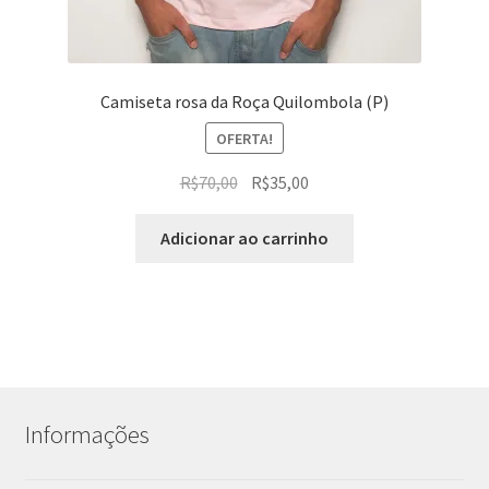
Camiseta rosa da Roça Quilombola (P)
OFERTA!
O
O
R$
70,00
R$
35,00
preço
preço
original
atual
Adicionar ao carrinho
era:
é:
R$70,00.
R$35,00.
Informações