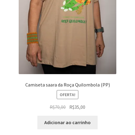
Camiseta saara da Roça Quilombola (PP)
OFERTA!
O
O
R$
70,00
R$
35,00
preço
preço
original
atual
Adicionar ao carrinho
era:
é: