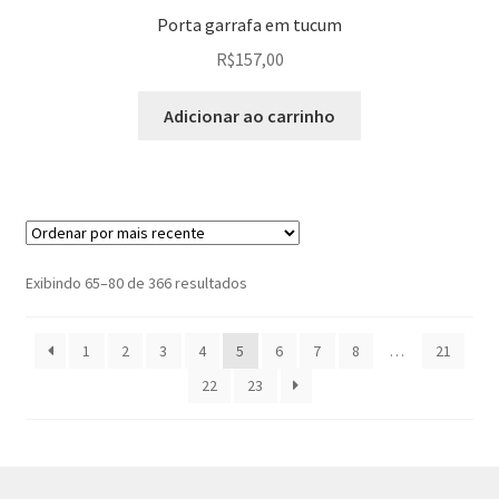
Porta garrafa em tucum
R$
157,00
Adicionar ao carrinho
Classificado
Exibindo 65–80 de 366 resultados
por
mais
1
2
3
4
5
6
7
8
…
21
recente
22
23