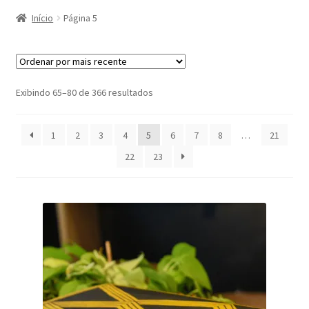
Início
Página 5
Classificado
Exibindo 65–80 de 366 resultados
por
mais
1
2
3
4
5
6
7
8
…
21
recente
22
23